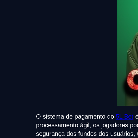
O sistema de pagamento do
5L Bet
é
processamento ágil, os jogadores po
segurança dos fundos dos usuários, u