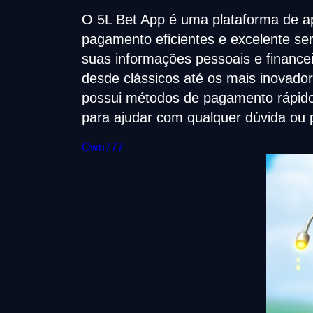
O 5L Bet App é uma plataforma de ap
pagamento eficientes e excelente ser
suas informações pessoais e finance
desde clássicos até os mais inovador
possui métodos de pagamento rápidos 
para ajudar com qualquer dúvida ou p
Own777