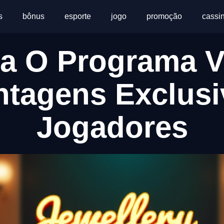
s
bônus
esporte
jogo
promoção
cassi
a O Programa V
antagens Exclusi
Jogadores