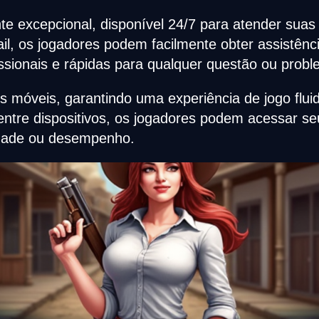
nte excepcional, disponível 24/7 para atender sua
ail, os jogadores podem facilmente obter assistênc
issionais e rápidas para qualquer questão ou probl
os móveis, garantindo uma experiência de jogo fl
entre dispositivos, os jogadores podem acessar seu
idade ou desempenho.