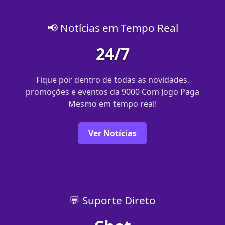
📢 Notícias em Tempo Real
24/7
Fique por dentro de todas as novidades,
promoções e eventos da 9000 Com Jogo Paga
Mesmo em tempo real!
Ver Notícias
💬 Suporte Direto