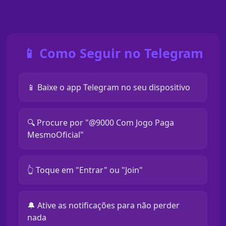
📱 Como Seguir no Telegram
📱 Baixe o app Telegram no seu dispositivo
🔍 Procure por "@9000 Com Jogo Paga
MesmoOficial"
👆 Toque em "Entrar" ou "Join"
🔔 Ative as notificações para não perder
nada