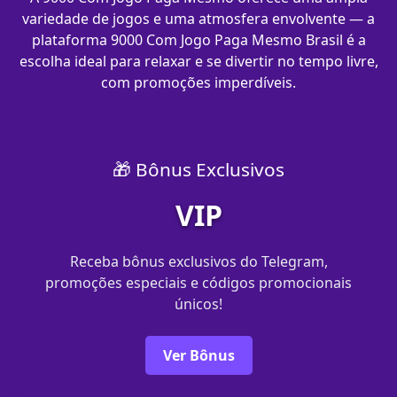
variedade de jogos e uma atmosfera envolvente — a
plataforma 9000 Com Jogo Paga Mesmo Brasil é a
escolha ideal para relaxar e se divertir no tempo livre,
com promoções imperdíveis.
🎁 Bônus Exclusivos
VIP
Receba bônus exclusivos do Telegram,
promoções especiais e códigos promocionais
únicos!
Ver Bônus