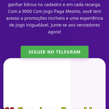
ganhar bônus no cadastro e em cada recarga.
Com a 9000 Com Jogo Paga Mesmo, você tem
acesso a promoções incríveis e uma experiência
de jogo inigualável. Junte-se aos vencedores
agora!
SEGUIR NO TELEGRAM