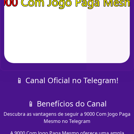
📱 Canal Oficial no Telegram!
📱 Benefícios do Canal
Descubra as vantagens de seguir a 9000 Com Jogo Paga
Mesmo no Telegram
A 9000 Com Jogo Paga Mesmo oferece uma ampla