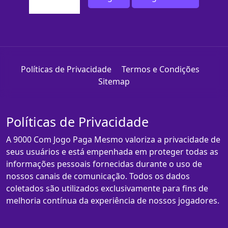
Políticas de Privacidade
Termos e Condições
Sitemap
Políticas de Privacidade
A 9000 Com Jogo Paga Mesmo valoriza a privacidade de
seus usuários e está empenhada em proteger todas as
informações pessoais fornecidas durante o uso de
nossos canais de comunicação. Todos os dados
coletados são utilizados exclusivamente para fins de
melhoria contínua da experiência de nossos jogadores.