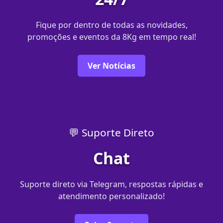
Fique por dentro de todas as novidades,
promoções e eventos da 8Kg em tempo real!
Ver Notícias
💬 Suporte Direto
Chat
Suporte direto via Telegram, respostas rápidas e
atendimento personalizado!