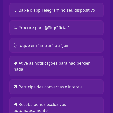
📱 Baixe o app Telegram no seu dispositivo
🔍 Procure por "@8KgOficial"
👆 Toque em "Entrar" ou "Join"
🔔 Ative as notificações para não perder
nada
💬 Participe das conversas e interaja
🎁 Receba bônus exclusivos
automaticamente