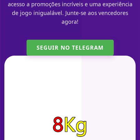
acesso a promoções incríveis e uma experiência
de jogo inigualável. Junte-se aos vencedores
agora!
SEGUIR NO TELEGRAM