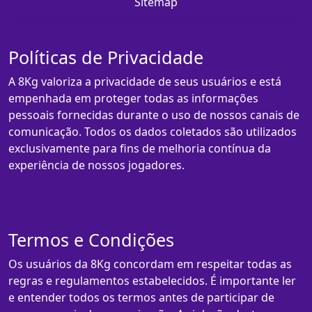
Sitemap
Políticas de Privacidade
A 8Kg valoriza a privacidade de seus usuários e está
empenhada em proteger todas as informações
pessoais fornecidas durante o uso de nossos canais de
comunicação. Todos os dados coletados são utilizados
exclusivamente para fins de melhoria contínua da
experiência de nossos jogadores.
Termos e Condições
Os usuários da 8Kg concordam em respeitar todas as
regras e regulamentos estabelecidos. É importante ler
e entender todos os termos antes de participar de