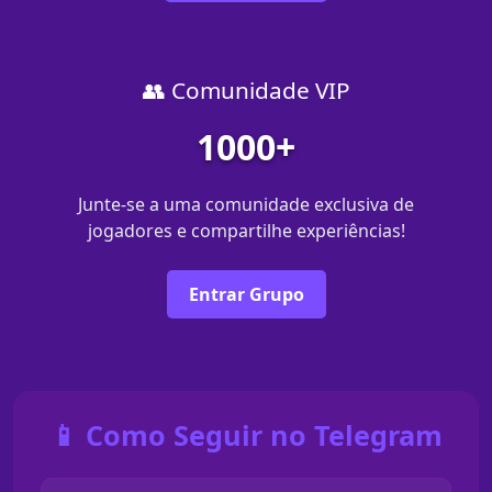
👥 Comunidade VIP
1000+
Junte-se a uma comunidade exclusiva de
jogadores e compartilhe experiências!
Entrar Grupo
📱 Como Seguir no Telegram