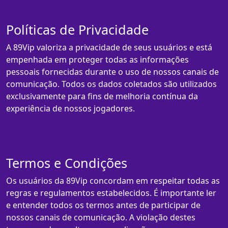
Políticas de Privacidade
A 89Vip valoriza a privacidade de seus usuários e está
empenhada em proteger todas as informações
pessoais fornecidas durante o uso de nossos canais de
comunicação. Todos os dados coletados são utilizados
exclusivamente para fins de melhoria contínua da
experiência de nossos jogadores.
Termos e Condições
Os usuários da 89Vip concordam em respeitar todas as
regras e regulamentos estabelecidos. É importante ler
e entender todos os termos antes de participar de
nossos canais de comunicação. A violação destes