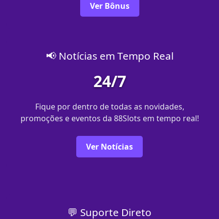
Ver Bônus
📢 Notícias em Tempo Real
24/7
Fique por dentro de todas as novidades,
promoções e eventos da 88Slots em tempo real!
Ver Notícias
💬 Suporte Direto