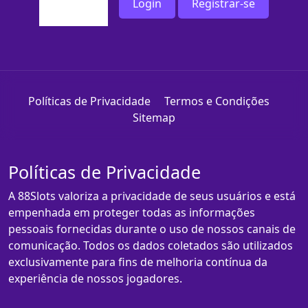
Login
Registrar-se
Políticas de Privacidade
Termos e Condições
Sitemap
Políticas de Privacidade
A 88Slots valoriza a privacidade de seus usuários e está
empenhada em proteger todas as informações
pessoais fornecidas durante o uso de nossos canais de
comunicação. Todos os dados coletados são utilizados
exclusivamente para fins de melhoria contínua da
experiência de nossos jogadores.