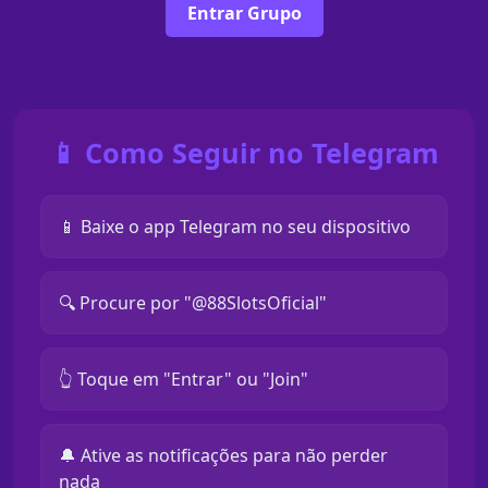
Entrar Grupo
📱 Como Seguir no Telegram
📱 Baixe o app Telegram no seu dispositivo
🔍 Procure por "@88SlotsOficial"
👆 Toque em "Entrar" ou "Join"
🔔 Ative as notificações para não perder
nada