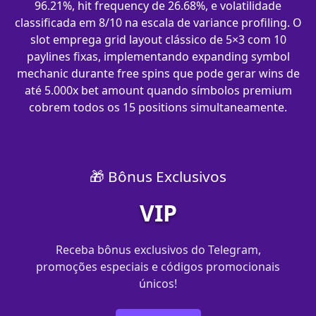
96.21%, hit frequency de 26.68%, e volatilidade
classificada em 8/10 na escala de variance profiling. O
slot emprega grid layout clássico de 5×3 com 10
paylines fixas, implementando expanding symbol
mechanic durante free spins que pode gerar wins de
até 5.000x bet amount quando símbolos premium
cobrem todos os 15 positions simultaneamente.
🎁 Bônus Exclusivos
VIP
Receba bônus exclusivos do Telegram,
promoções especiais e códigos promocionais
únicos!