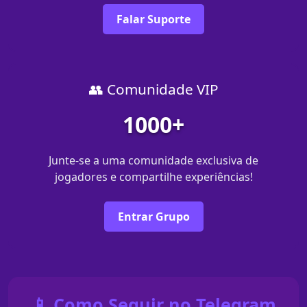
Falar Suporte
👥 Comunidade VIP
1000+
Junte-se a uma comunidade exclusiva de
jogadores e compartilhe experiências!
Entrar Grupo
📱 Como Seguir no Telegram