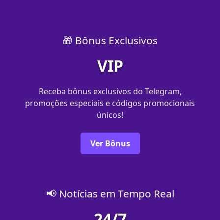
🎁 Bônus Exclusivos
VIP
Receba bônus exclusivos do Telegram,
promoções especiais e códigos promocionais
únicos!
Ver Bônus
📢 Notícias em Tempo Real
24/7