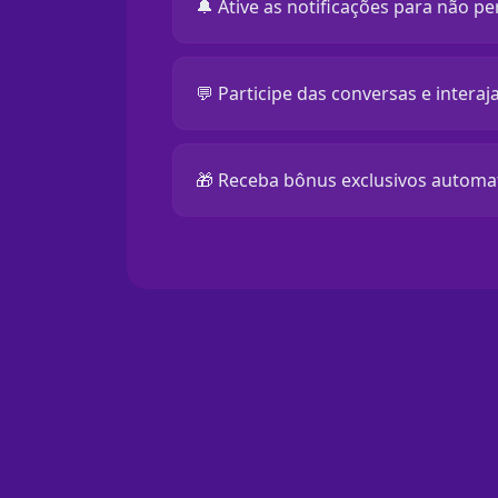
🔔 Ative as notificações para não p
💬 Participe das conversas e interaj
🎁 Receba bônus exclusivos autom