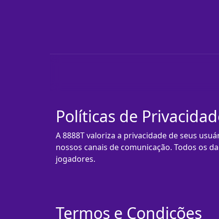
Políticas de Privacida
A 8888T valoriza a privacidade de seus usu
nossos canais de comunicação. Todos os dad
jogadores.
Termos e Condições