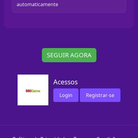
automaticamente
SEGUIR AGORA
Acessos
Login
Registrar-se