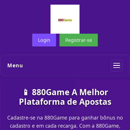
Login
Registrar-se
Menu
📱 880Game A Melhor
Plataforma de Apostas
Cadastre-se na 880Game para ganhar bônus no
cadastro e em cada recarga. Com a 880Game,