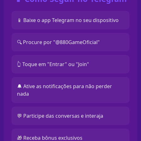
📱 Baixe o app Telegram no seu dispositivo
🔍 Procure por "@880GameOficial"
👆 Toque em "Entrar" ou "Join"
🔔 Ative as notificações para não perder
nada
💬 Participe das conversas e interaja
🎁 Receba bônus exclusivos