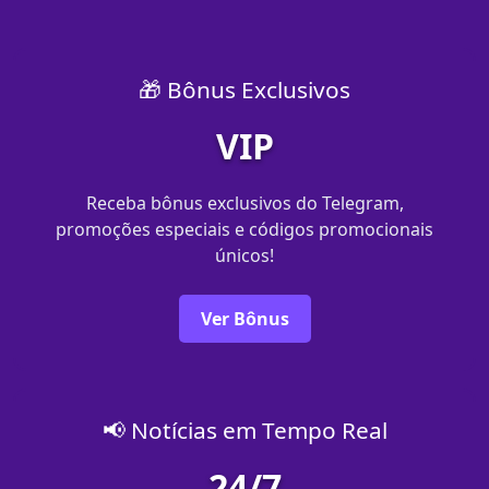
🎁 Bônus Exclusivos
VIP
Receba bônus exclusivos do Telegram,
promoções especiais e códigos promocionais
únicos!
Ver Bônus
📢 Notícias em Tempo Real
24/7