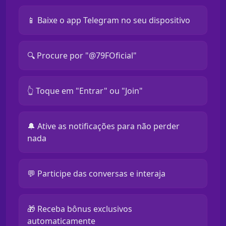
📱 Baixe o app Telegram no seu dispositivo
🔍 Procure por "@79FOficial"
👆 Toque em "Entrar" ou "Join"
🔔 Ative as notificações para não perder
nada
💬 Participe das conversas e interaja
🎁 Receba bônus exclusivos
automaticamente