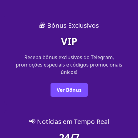
🎁 Bônus Exclusivos
VIP
Receba bônus exclusivos do Telegram,
promoções especiais e códigos promocionais
únicos!
Ver Bônus
📢 Notícias em Tempo Real
24/7