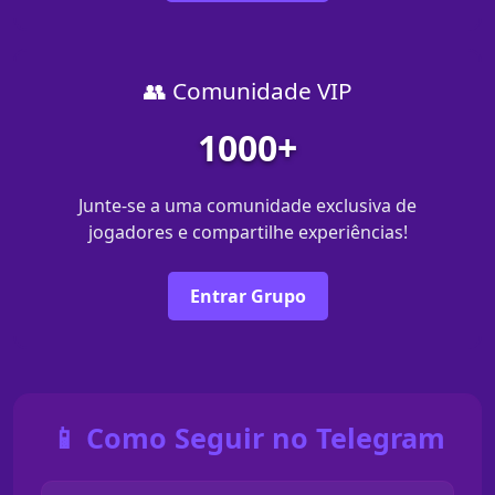
👥 Comunidade VIP
1000+
Junte-se a uma comunidade exclusiva de
jogadores e compartilhe experiências!
Entrar Grupo
📱 Como Seguir no Telegram