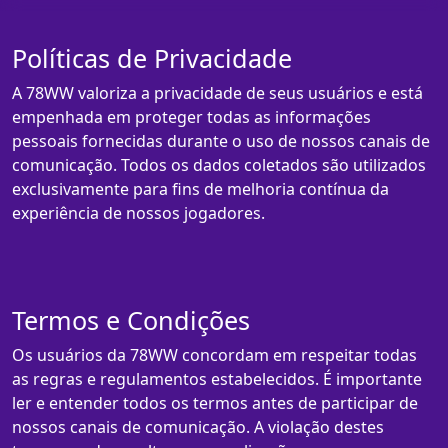
Políticas de Privacidade
A 78WW valoriza a privacidade de seus usuários e está
empenhada em proteger todas as informações
pessoais fornecidas durante o uso de nossos canais de
comunicação. Todos os dados coletados são utilizados
exclusivamente para fins de melhoria contínua da
experiência de nossos jogadores.
Termos e Condições
Os usuários da 78WW concordam em respeitar todas
as regras e regulamentos estabelecidos. É importante
ler e entender todos os termos antes de participar de
nossos canais de comunicação. A violação destes