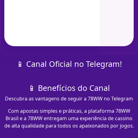
📱 Canal Oficial no Telegram!
📱 Benefícios do Canal
Descubra as vantagens de seguir a 78WW no Telegram
Com apostas simples e práticas, a plataforma 78WW
Brasil e a 78WW entregam uma experiência de cassino
de alta qualidade para todos os apaixonados por jogos.