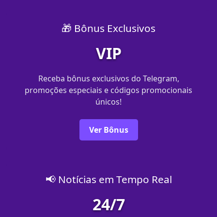
🎁 Bônus Exclusivos
VIP
Receba bônus exclusivos do Telegram,
promoções especiais e códigos promocionais
únicos!
Ver Bônus
📢 Notícias em Tempo Real
24/7