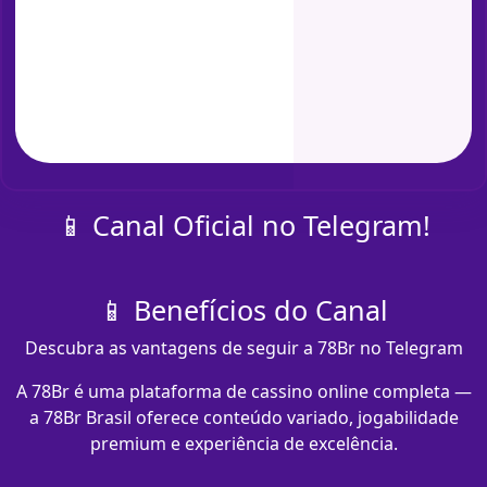
📱 Canal Oficial no Telegram!
📱 Benefícios do Canal
Descubra as vantagens de seguir a 78Br no Telegram
A 78Br é uma plataforma de cassino online completa —
a 78Br Brasil oferece conteúdo variado, jogabilidade
premium e experiência de excelência.