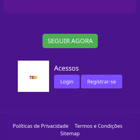
SEGUIR AGORA
Acessos
Login
Registrar-se
Políticas de Privacidade
Termos e Condições
Sitemap