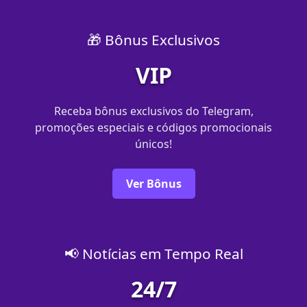
🎁 Bônus Exclusivos
VIP
Receba bônus exclusivos do Telegram,
promoções especiais e códigos promocionais
únicos!
Ver Bônus
📢 Notícias em Tempo Real
24/7