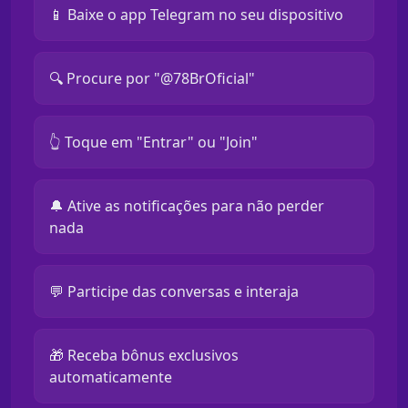
📱 Baixe o app Telegram no seu dispositivo
🔍 Procure por "@78BrOficial"
👆 Toque em "Entrar" ou "Join"
🔔 Ative as notificações para não perder
nada
💬 Participe das conversas e interaja
🎁 Receba bônus exclusivos
automaticamente