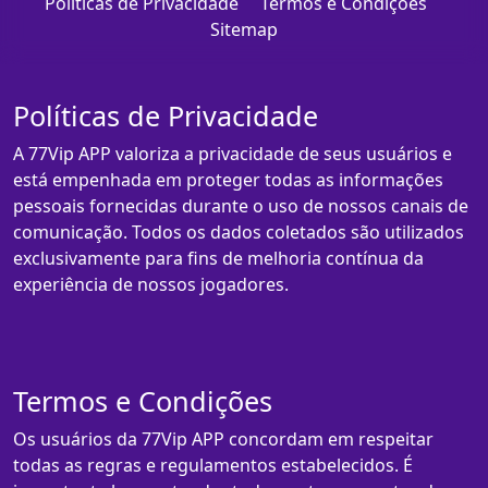
Políticas de Privacidade
Termos e Condições
Sitemap
Políticas de Privacidade
A 77Vip APP valoriza a privacidade de seus usuários e
está empenhada em proteger todas as informações
pessoais fornecidas durante o uso de nossos canais de
comunicação. Todos os dados coletados são utilizados
exclusivamente para fins de melhoria contínua da
experiência de nossos jogadores.
Termos e Condições
Os usuários da 77Vip APP concordam em respeitar
todas as regras e regulamentos estabelecidos. É