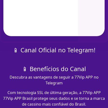
📱 Canal Oficial no Telegram!
📱 Benefícios do Canal
Descubra as vantagens de seguir a 77Vip APP no
Telegram
Com tecnologia SSL de última geração, a 77Vip APP
77Vip APP Brasil protege seus dados e se torna a marca
de cassino mais confiável do Brasil.