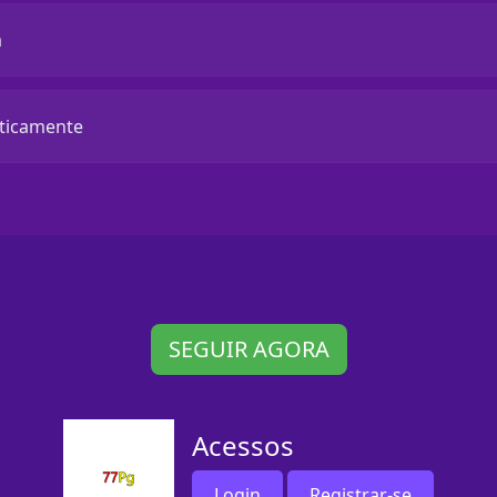
a
aticamente
SEGUIR AGORA
Acessos
Login
Registrar-se