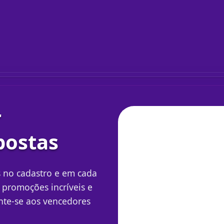
r
postas
 no cadastro e em cada
 promoções incríveis e
unte-se aos vencedores