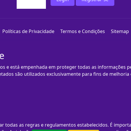
Políticas de Privacidade
Termos e Condições
Sitemap
de
rios e está empenhada em proteger todas as informações p
tados são utilizados exclusivamente para fins de melhoria
 todas as regras e regulamentos estabelecidos. É importa