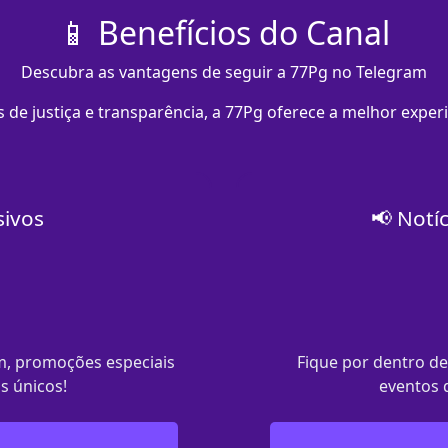
📱 Benefícios do Canal
Descubra as vantagens de seguir a 77Pg no Telegram
s de justiça e transparência, a 77Pg oferece a melhor exper
sivos
📢 Notí
m, promoções especiais
Fique por dentro d
s únicos!
eventos 