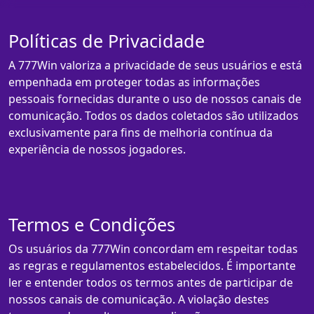
Políticas de Privacidade
A 777Win valoriza a privacidade de seus usuários e está
empenhada em proteger todas as informações
pessoais fornecidas durante o uso de nossos canais de
comunicação. Todos os dados coletados são utilizados
exclusivamente para fins de melhoria contínua da
experiência de nossos jogadores.
Termos e Condições
Os usuários da 777Win concordam em respeitar todas
as regras e regulamentos estabelecidos. É importante
ler e entender todos os termos antes de participar de
nossos canais de comunicação. A violação destes