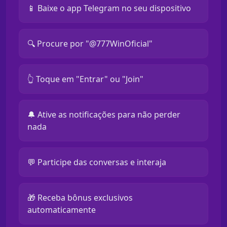
📱 Baixe o app Telegram no seu dispositivo
🔍 Procure por "@777WinOficial"
👆 Toque em "Entrar" ou "Join"
🔔 Ative as notificações para não perder
nada
💬 Participe das conversas e interaja
🎁 Receba bônus exclusivos
automaticamente