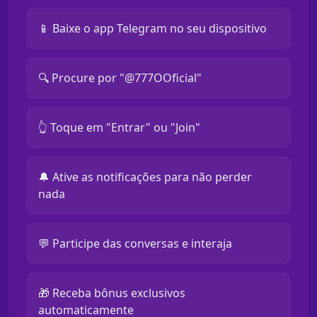
📱 Baixe o app Telegram no seu dispositivo
🔍 Procure por "@777OOficial"
👆 Toque em "Entrar" ou "Join"
🔔 Ative as notificações para não perder
nada
💬 Participe das conversas e interaja
🎁 Receba bônus exclusivos
automaticamente