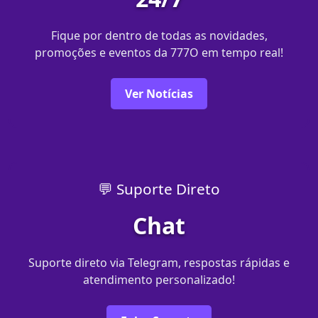
Fique por dentro de todas as novidades,
promoções e eventos da 777O em tempo real!
Ver Notícias
💬 Suporte Direto
Chat
Suporte direto via Telegram, respostas rápidas e
atendimento personalizado!