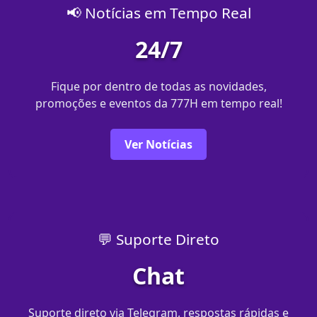
📢 Notícias em Tempo Real
24/7
Fique por dentro de todas as novidades,
promoções e eventos da 777H em tempo real!
Ver Notícias
💬 Suporte Direto
Chat
Suporte direto via Telegram, respostas rápidas e