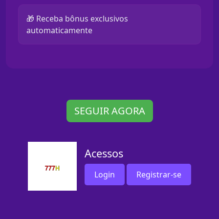
🎁 Receba bônus exclusivos
automaticamente
SEGUIR AGORA
Acessos
Login
Registrar-se