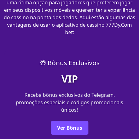
uma ótima opção para jogadores que preferem jogar
em seus dispositivos móveis e querem ter a experiência
do cassino na ponta dos dedos. Aqui estão algumas das
vantagens de usar o aplicativo de cassino 777Dy.Com
bet:
🎁 Bônus Exclusivos
VIP
Receba bônus exclusivos do Telegram,
promoções especiais e códigos promocionais
únicos!
Ver Bônus