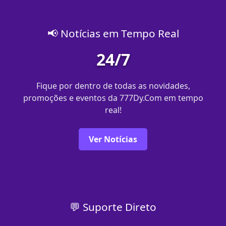
📢 Notícias em Tempo Real
24/7
Fique por dentro de todas as novidades,
promoções e eventos da 777Dy.Com em tempo
real!
Ver Notícias
💬 Suporte Direto