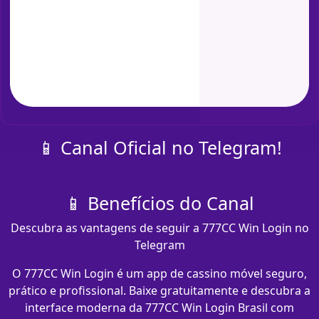
📱 Canal Oficial no Telegram!
📱 Benefícios do Canal
Descubra as vantagens de seguir a 777CC Win Login no
Telegram
O 777CC Win Login é um app de cassino móvel seguro,
prático e profissional. Baixe gratuitamente e descubra a
interface moderna da 777CC Win Login Brasil com