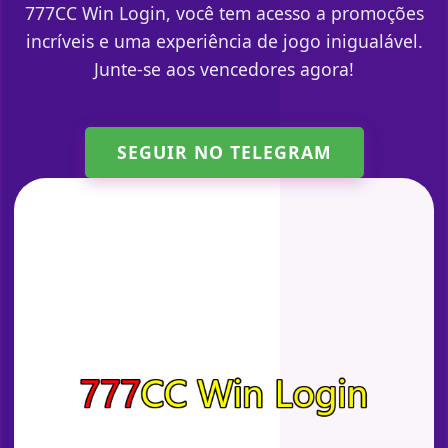
777CC Win Login, você tem acesso a promoções
incríveis e uma experiência de jogo inigualável.
Junte-se aos vencedores agora!
SEGUIR NO TELEGRAM