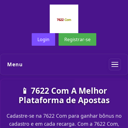
Login
Registrar-se
Menu
📱 7622 Com A Melhor
Plataforma de Apostas
Cadastre-se na 7622 Com para ganhar bônus no
cadastro e em cada recarga. Com a 7622 Com,