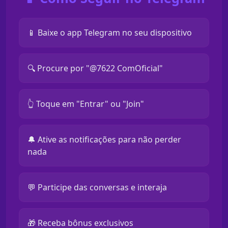
📱 Baixe o app Telegram no seu dispositivo
🔍 Procure por "@7622 ComOficial"
👆 Toque em "Entrar" ou "Join"
🔔 Ative as notificações para não perder
nada
💬 Participe das conversas e interaja
🎁 Receba bônus exclusivos