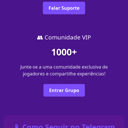
Falar Suporte
👥 Comunidade VIP
1000+
Junte-se a uma comunidade exclusiva de
jogadores e compartilhe experiências!
Entrar Grupo
📱 Como Seguir no Telegram