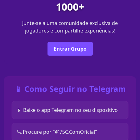
1000+
Junte-se a uma comunidade exclusiva de
jogadores e compartilhe experiências!
Entrar Grupo
📱 Como Seguir no Telegram
📱 Baixe o app Telegram no seu dispositivo
🔍 Procure por "@75C.ComOficial"