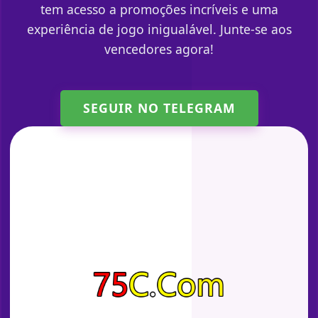
tem acesso a promoções incríveis e uma
experiência de jogo inigualável. Junte-se aos
vencedores agora!
SEGUIR NO TELEGRAM