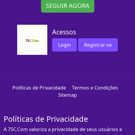
SEGUIR AGORA
Acessos
Login
Registrar-se
Políticas de Privacidade
Termos e Condições
Sitemap
Políticas de Privacidade
A 75C.Com valoriza a privacidade de seus usuários e