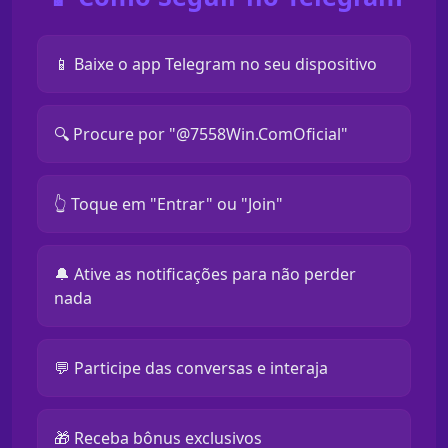
📱 Baixe o app Telegram no seu dispositivo
🔍 Procure por "@7558Win.ComOficial"
👆 Toque em "Entrar" ou "Join"
🔔 Ative as notificações para não perder
nada
💬 Participe das conversas e interaja
🎁 Receba bônus exclusivos