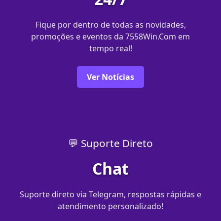
Fique por dentro de todas as novidades,
promoções e eventos da 7558Win.Com em
tempo real!
Ver Notícias
💬 Suporte Direto
Chat
Suporte direto via Telegram, respostas rápidas e
atendimento personalizado!