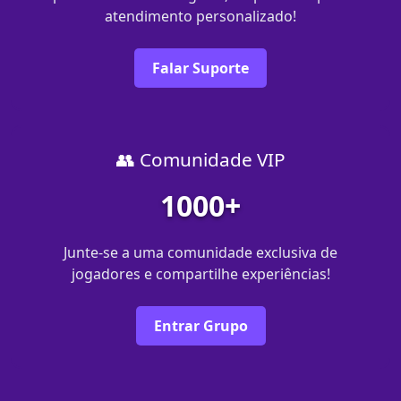
atendimento personalizado!
Falar Suporte
👥 Comunidade VIP
1000+
Junte-se a uma comunidade exclusiva de
jogadores e compartilhe experiências!
Entrar Grupo