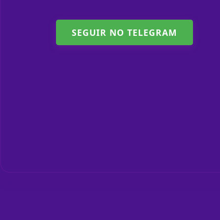
SEGUIR NO TELEGRAM