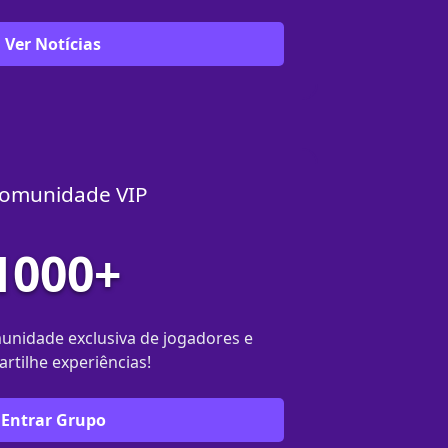
Ver Notícias
Comunidade VIP
1000+
unidade exclusiva de jogadores e
rtilhe experiências!
Entrar Grupo