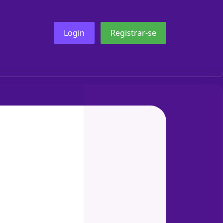
Login
Registrar-se