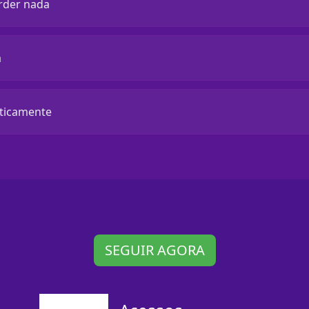
erder nada
a
aticamente
SEGUIR AGORA