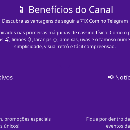
📱 Benefícios do Canal
Descubra as vantagens de seguir a 71X Com no Telegram
nspirados nas primeiras máquinas de cassino físico. Como o
as 🍒, limões 🍋, laranjas 🍊, ameixas, uvas e o famoso núm
simplicidade, visual retrô e fácil compreensão.
sivos
📢 Notí
m, promoções especiais
Fique por dentro d
s únicos!
eventos da