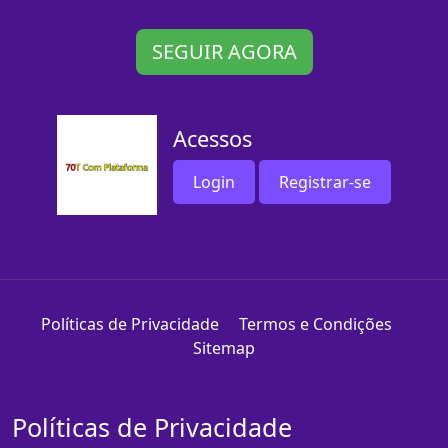
SEGUIR AGORA
Acessos
Login
Registrar-se
Políticas de Privacidade
Termos e Condições
Sitemap
Políticas de Privacidade