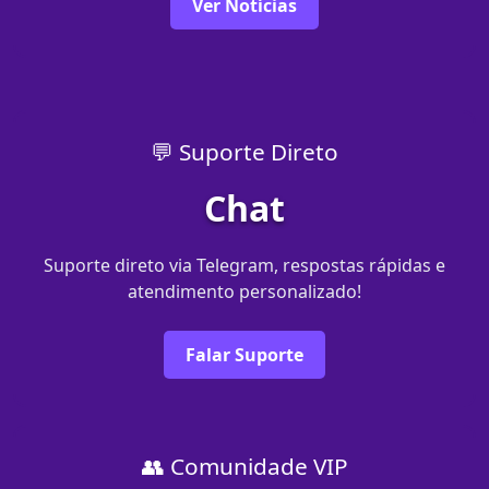
Ver Notícias
💬 Suporte Direto
Chat
Suporte direto via Telegram, respostas rápidas e
atendimento personalizado!
Falar Suporte
👥 Comunidade VIP