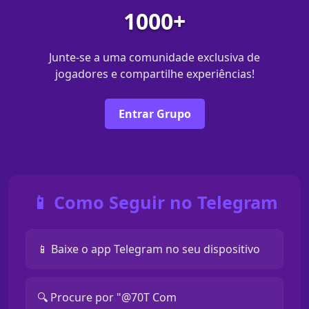
1000+
Junte-se a uma comunidade exclusiva de
jogadores e compartilhe experiências!
Entrar Grupo
📱 Como Seguir no Telegram
📱 Baixe o app Telegram no seu dispositivo
🔍 Procure por "@70T Com