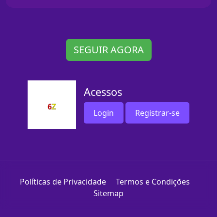
SEGUIR AGORA
Acessos
Login
Registrar-se
Políticas de Privacidade
Termos e Condições
Sitemap