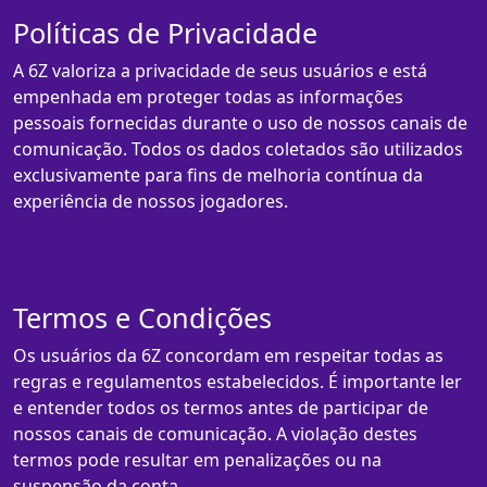
Políticas de Privacidade
A 6Z valoriza a privacidade de seus usuários e está
empenhada em proteger todas as informações
pessoais fornecidas durante o uso de nossos canais de
comunicação. Todos os dados coletados são utilizados
exclusivamente para fins de melhoria contínua da
experiência de nossos jogadores.
Termos e Condições
Os usuários da 6Z concordam em respeitar todas as
regras e regulamentos estabelecidos. É importante ler
e entender todos os termos antes de participar de
nossos canais de comunicação. A violação destes
termos pode resultar em penalizações ou na
suspensão da conta.