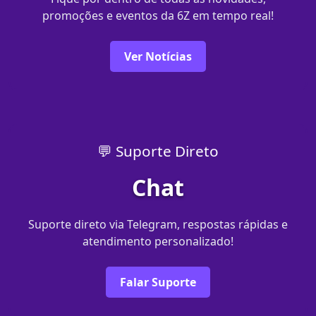
promoções e eventos da 6Z em tempo real!
Ver Notícias
💬 Suporte Direto
Chat
Suporte direto via Telegram, respostas rápidas e
atendimento personalizado!
Falar Suporte