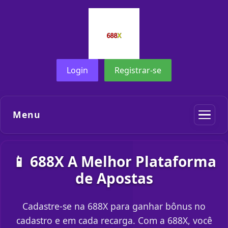
Login
Registrar-se
Menu
📱 688X A Melhor Plataforma
de Apostas
Cadastre-se na 688X para ganhar bônus no
cadastro e em cada recarga. Com a 688X, você