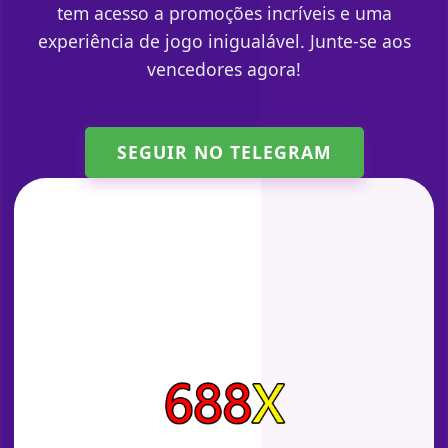
tem acesso a promoções incríveis e uma
experiência de jogo inigualável. Junte-se aos
vencedores agora!
SEGUIR NO TELEGRAM