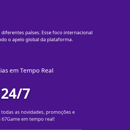
diferentes países. Esse foco internacional
do o apelo global da plataforma.
cias em Tempo Real
24/7
e todas as novidades, promoções e
a 67Game em tempo real!