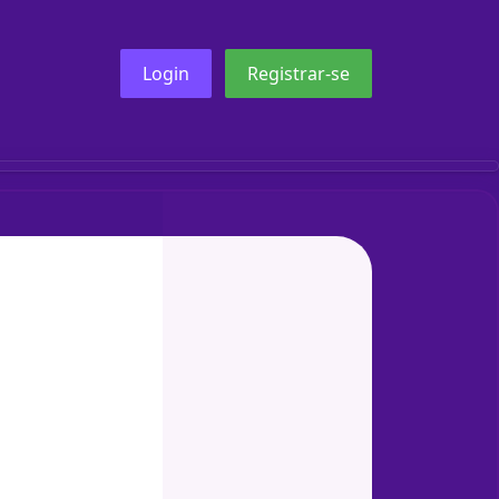
Login
Registrar-se