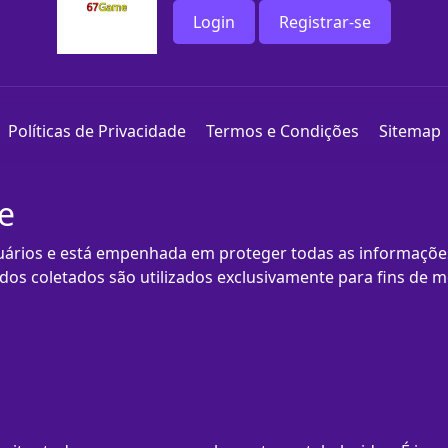
Login
Registrar-se
Políticas de Privacidade
Termos e Condições
Sitemap
de
suários e está empenhada em proteger todas as informaçõe
os coletados são utilizados exclusivamente para fins de m