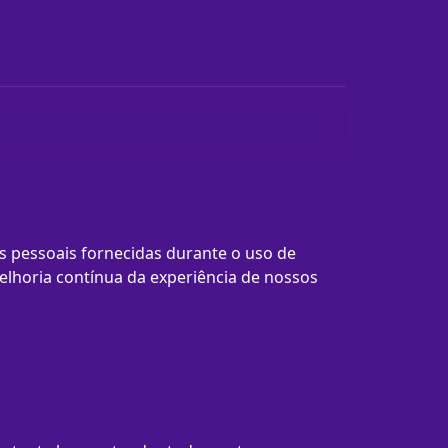
s pessoais fornecidas durante o uso de
elhoria contínua da experiência de nossos