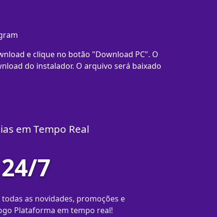
egram
download e clique no botão "Download PC". O
nload do instalador. O arquivo será baixado
cias em Tempo Real
24/7
e todas as novidades, promoções e
Jogo Plataforma em tempo real!