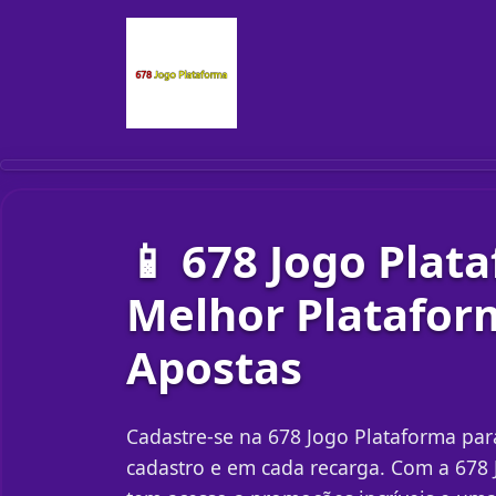
📱 678 Jogo Plat
Melhor Platafor
Apostas
Cadastre-se na 678 Jogo Plataforma pa
cadastro e em cada recarga. Com a 678 