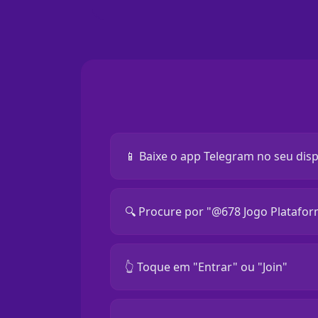
📱 Baixe o app Telegram no seu disp
🔍 Procure por "@678 Jogo Platafor
👆 Toque em "Entrar" ou "Join"