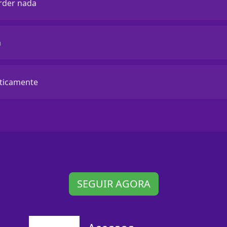
erder nada
a
aticamente
SEGUIR AGORA