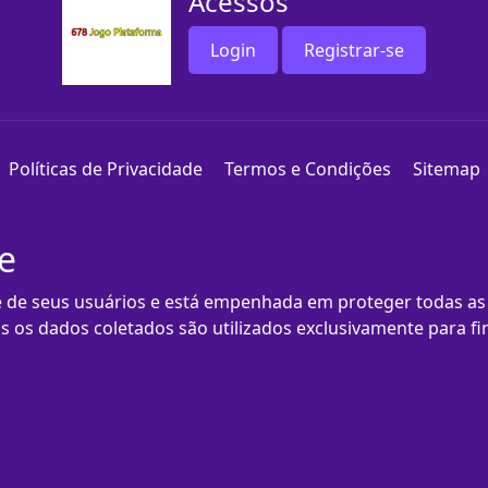
Acessos
Login
Registrar-se
Políticas de Privacidade
Termos e Condições
Sitemap
de
de de seus usuários e está empenhada em proteger todas a
 os dados coletados são utilizados exclusivamente para fi