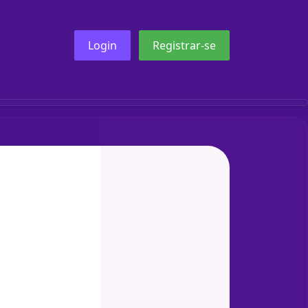
Login
Registrar-se