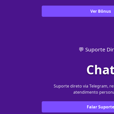
Ver Bônus
💬 Suporte Di
Cha
Suporte direto via Telegram, r
atendimento persona
Falar Suport