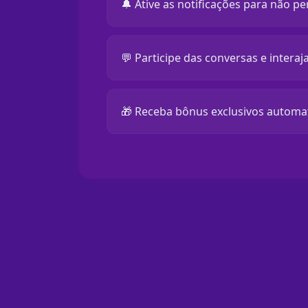
🔔 Ative as notificações para não p
💬 Participe das conversas e interaj
🎁 Receba bônus exclusivos autom