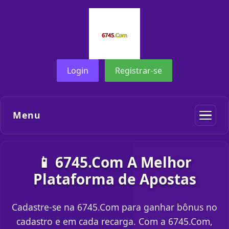
Login
Registrar-se
Menu
📱 6745.Com A Melhor
Plataforma de Apostas
Cadastre-se na 6745.Com para ganhar bônus no
cadastro e em cada recarga. Com a 6745.Com,