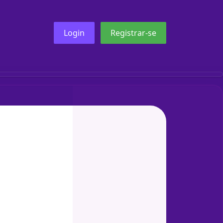
Login
Registrar-se