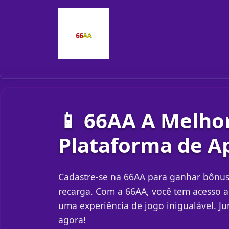
📱 66AA A Melho
Plataforma de A
Cadastre-se na 66AA para ganhar bônus
recarga. Com a 66AA, você tem acesso a
uma experiência de jogo inigualável. J
agora!