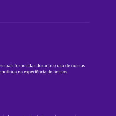
essoais fornecidas durante o uso de nossos
 contínua da experiência de nossos