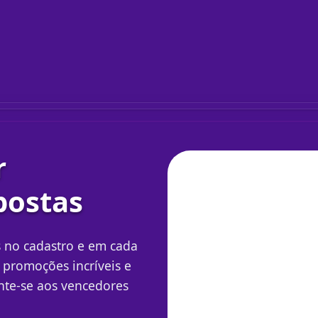
r
postas
 no cadastro e em cada
 promoções incríveis e
unte-se aos vencedores