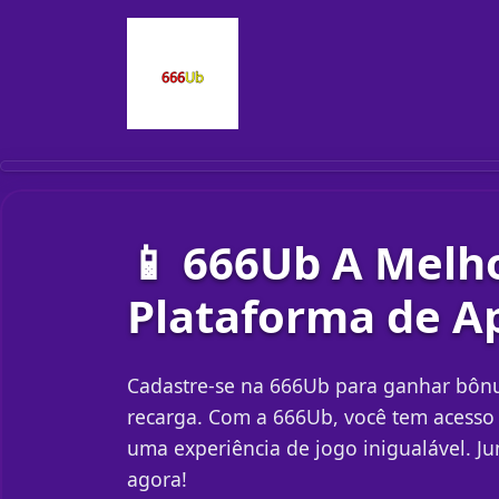
📱 666Ub A Melh
Plataforma de A
Cadastre-se na 666Ub para ganhar bônu
recarga. Com a 666Ub, você tem acesso 
uma experiência de jogo inigualável. J
agora!