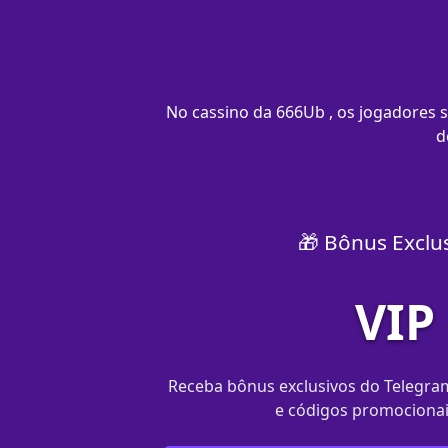
No cassino da 666Ub , os jogadores 
d
🎁 Bônus Exclu
VIP
Receba bônus exclusivos do Telegra
e códigos promocionai