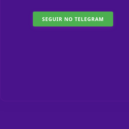
SEGUIR NO TELEGRAM