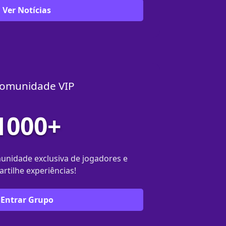
Ver Notícias
Comunidade VIP
1000+
unidade exclusiva de jogadores e
rtilhe experiências!
Entrar Grupo