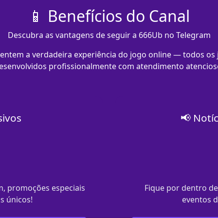
📱 Benefícios do Canal
Descubra as vantagens de seguir a 666Ub no Telegram
sentem a verdadeira experiência do jogo online — todos os 
esenvolvidos profissionalmente com atendimento atencios
sivos
📢 Notí
m, promoções especiais
Fique por dentro d
s únicos!
eventos d