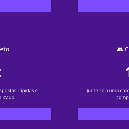
reto
👥 
t
espostas rápidas e
Junte-se a uma com
lizado!
compa
e