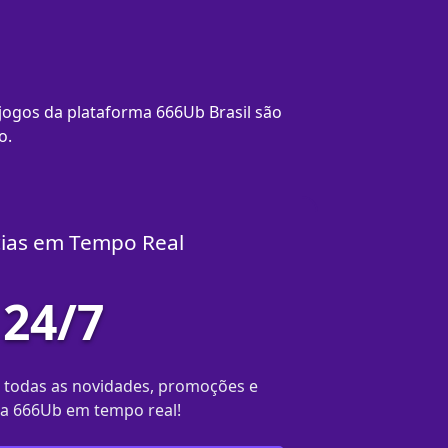
jogos da plataforma 666Ub Brasil são
o.
cias em Tempo Real
24/7
e todas as novidades, promoções e
a 666Ub em tempo real!