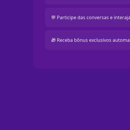
💬 Participe das conversas e interaj
🎁 Receba bônus exclusivos autom