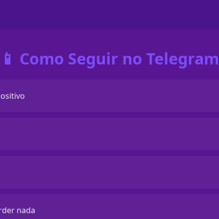
📱 Como Seguir no Telegram
ositivo
erder nada