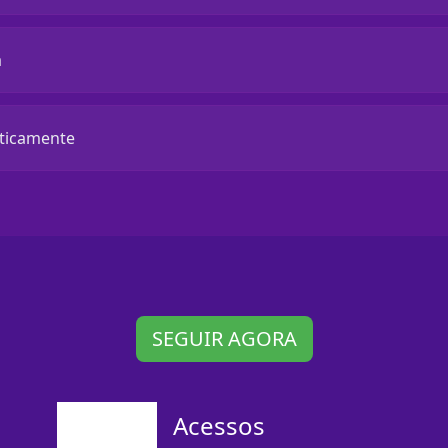
a
aticamente
SEGUIR AGORA
Acessos