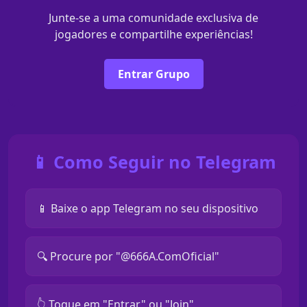
Junte-se a uma comunidade exclusiva de
jogadores e compartilhe experiências!
Entrar Grupo
📱 Como Seguir no Telegram
📱 Baixe o app Telegram no seu dispositivo
🔍 Procure por "@666A.ComOficial"
👆 Toque em "Entrar" ou "Join"