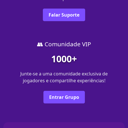
Falar Suporte
👥 Comunidade VIP
1000+
Junte-se a uma comunidade exclusiva de
jogadores e compartilhe experiências!
Entrar Grupo