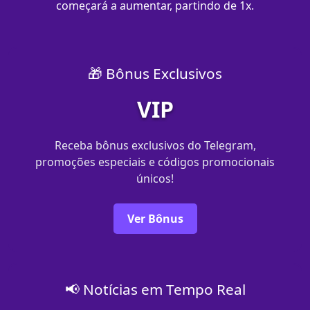
começará a aumentar, partindo de 1x.
🎁 Bônus Exclusivos
VIP
Receba bônus exclusivos do Telegram,
promoções especiais e códigos promocionais
únicos!
Ver Bônus
📢 Notícias em Tempo Real