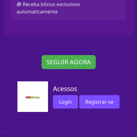
🎁 Receba bônus exclusivos
automaticamente
SEGUIR AGORA
Acessos
Login
Registrar-se