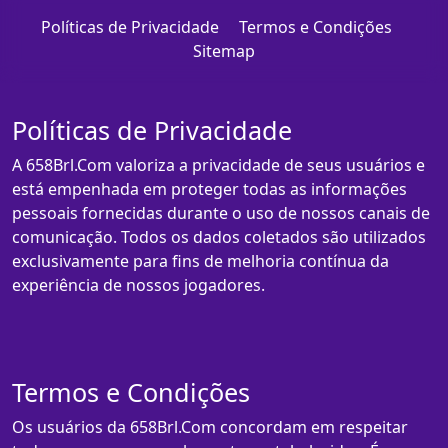
Políticas de Privacidade
Termos e Condições
Sitemap
Políticas de Privacidade
A 658Brl.Com valoriza a privacidade de seus usuários e
está empenhada em proteger todas as informações
pessoais fornecidas durante o uso de nossos canais de
comunicação. Todos os dados coletados são utilizados
exclusivamente para fins de melhoria contínua da
experiência de nossos jogadores.
Termos e Condições
Os usuários da 658Brl.Com concordam em respeitar