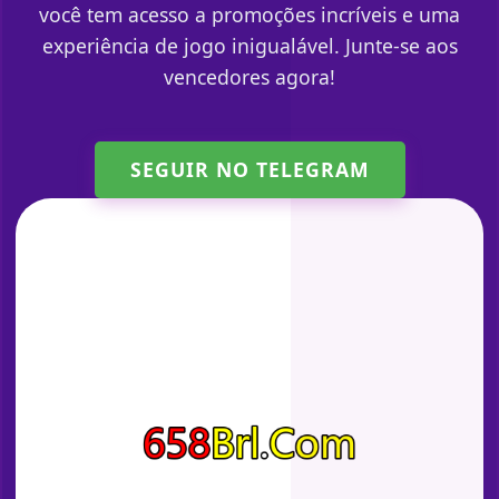
você tem acesso a promoções incríveis e uma
experiência de jogo inigualável. Junte-se aos
vencedores agora!
SEGUIR NO TELEGRAM