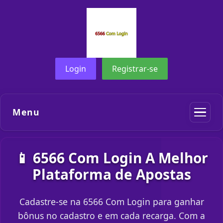
Login
Registrar-se
Menu
📱 6566 Com Login A Melhor
Plataforma de Apostas
Cadastre-se na 6566 Com Login para ganhar
bônus no cadastro e em cada recarga. Com a