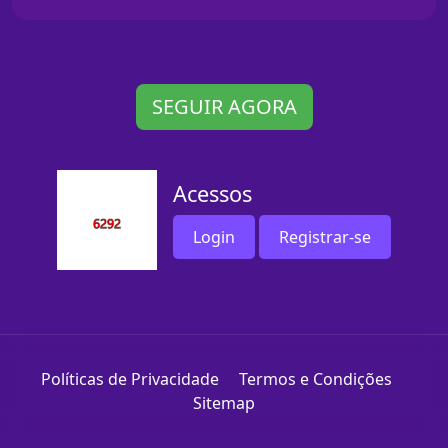
SEGUIR AGORA
Acessos
Login
Registrar-se
Políticas de Privacidade
Termos e Condições
Sitemap