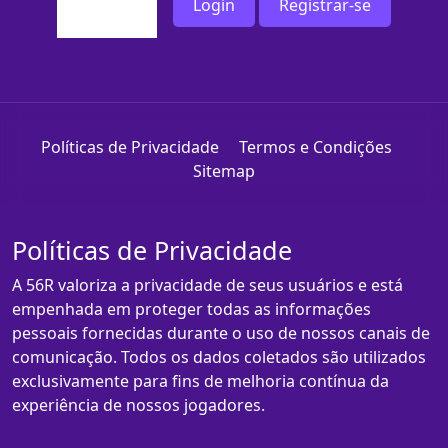
Login
Registrar-se
Políticas de Privacidade
Termos e Condições
Sitemap
Políticas de Privacidade
A 56R valoriza a privacidade de seus usuários e está
empenhada em proteger todas as informações
pessoais fornecidas durante o uso de nossos canais de
comunicação. Todos os dados coletados são utilizados
exclusivamente para fins de melhoria contínua da
experiência de nossos jogadores.