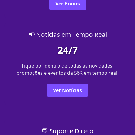
Ver Bônus
📢 Notícias em Tempo Real
24/7
Fique por dentro de todas as novidades,
promoções e eventos da 56R em tempo real!
Ver Notícias
💬 Suporte Direto