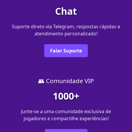
Chat
Suporte direto via Telegram, respostas rápidas e
atendimento personalizado!
Falar Suporte
👥 Comunidade VIP
1000+
Junte-se a uma comunidade exclusiva de
jogadores e compartilhe experiências!