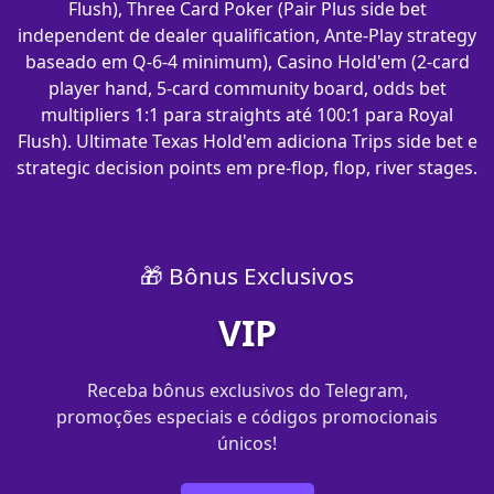
Flush), Three Card Poker (Pair Plus side bet
independent de dealer qualification, Ante-Play strategy
baseado em Q-6-4 minimum), Casino Hold'em (2-card
player hand, 5-card community board, odds bet
multipliers 1:1 para straights até 100:1 para Royal
Flush). Ultimate Texas Hold'em adiciona Trips side bet e
strategic decision points em pre-flop, flop, river stages.
🎁 Bônus Exclusivos
VIP
Receba bônus exclusivos do Telegram,
promoções especiais e códigos promocionais
únicos!