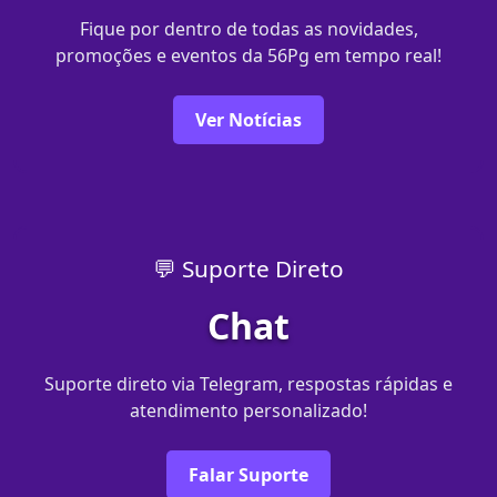
Fique por dentro de todas as novidades,
promoções e eventos da 56Pg em tempo real!
Ver Notícias
💬 Suporte Direto
Chat
Suporte direto via Telegram, respostas rápidas e
atendimento personalizado!
Falar Suporte