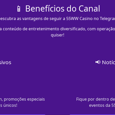
📱 Benefícios do Canal
escubra as vantagens de seguir a 55WW Casino no Telegr
 conteúdo de entretenimento diversificado, com operação 
quiser!
sivos
📢 Notí
m, promoções especiais
Fique por dentro d
s únicos!
eventos da 5