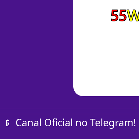
📱 Canal Oficial no Telegram!