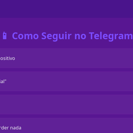
📱 Como Seguir no Telegram
ositivo
al"
erder nada