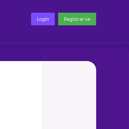
Login
Registrar-se