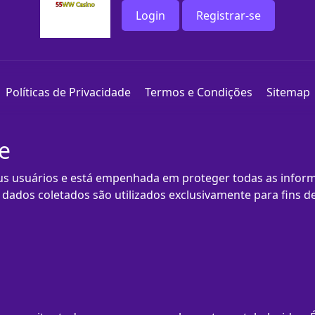
Login
Registrar-se
Políticas de Privacidade
Termos e Condições
Sitemap
de
eus usuários e está empenhada em proteger todas as infor
dados coletados são utilizados exclusivamente para fins d