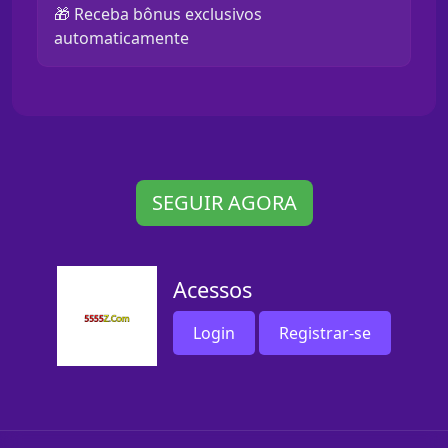
🎁 Receba bônus exclusivos
automaticamente
SEGUIR AGORA
Acessos
Login
Registrar-se