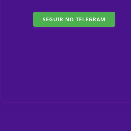
SEGUIR NO TELEGRAM