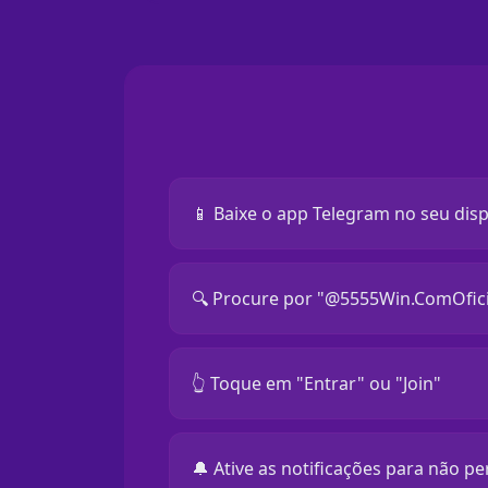
📱 Baixe o app Telegram no seu disp
🔍 Procure por "@5555Win.ComOfici
👆 Toque em "Entrar" ou "Join"
🔔 Ative as notificações para não p