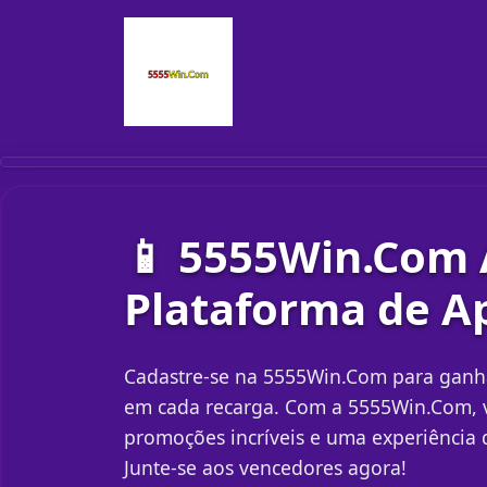
📱 5555Win.Com 
Plataforma de A
Cadastre-se na 5555Win.Com para ganh
em cada recarga. Com a 5555Win.Com, 
promoções incríveis e uma experiência d
Junte-se aos vencedores agora!