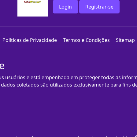
Login
Registrar-se
Políticas de Privacidade
Termos e Condições
Sitemap
de
eus usuários e está empenhada em proteger todas as infor
dados coletados são utilizados exclusivamente para fins d