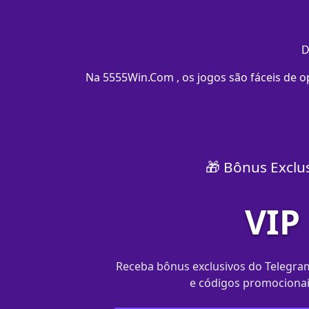
D
Na 5555Win.Com , os jogos são fáceis de o
🎁 Bônus Exclu
VIP
Receba bônus exclusivos do Telegra
e códigos promocionai