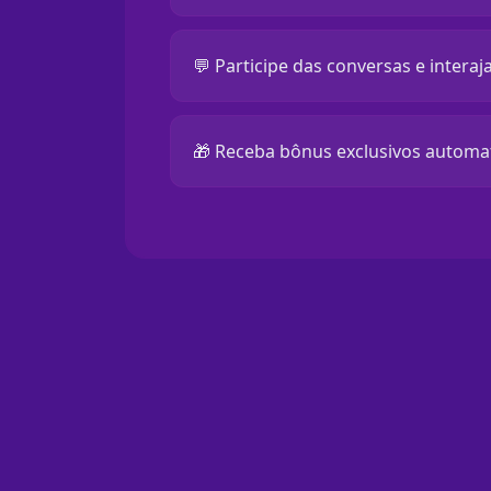
💬 Participe das conversas e interaj
🎁 Receba bônus exclusivos autom