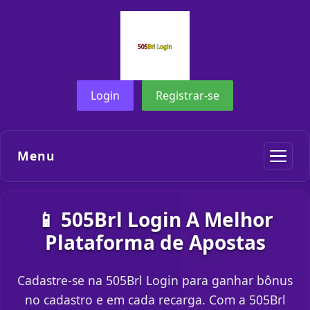
Login
Registrar-se
Menu
📱 505Brl Login A Melhor
Plataforma de Apostas
Cadastre-se na 505Brl Login para ganhar bônus
no cadastro e em cada recarga. Com a 505Brl