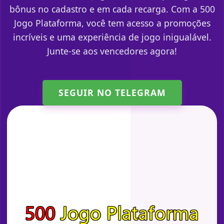
bônus no cadastro e em cada recarga. Com a 500
Jogo Plataforma, você tem acesso a promoções
incríveis e uma experiência de jogo inigualável.
Junte-se aos vencedores agora!
SEGUIR NO TELEGRAM