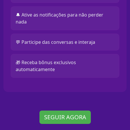
🔔 Ative as notificações para não perder
nada
💬 Participe das conversas e interaja
🎁 Receba bônus exclusivos
automaticamente
SEGUIR AGORA