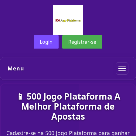
Login
Registrar-se
Menu
📱 500 Jogo Plataforma A
Melhor Plataforma de
Apostas
Cadastre-se na 500 Jogo Plataforma para ganhar