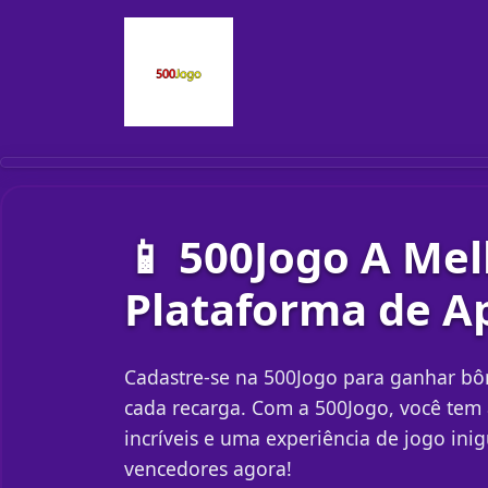
📱 500Jogo A Me
Plataforma de A
Cadastre-se na 500Jogo para ganhar bô
cada recarga. Com a 500Jogo, você tem
incríveis e uma experiência de jogo inig
vencedores agora!