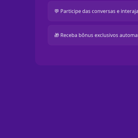
💬 Participe das conversas e interaj
🎁 Receba bônus exclusivos autom