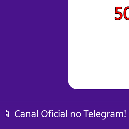
📱 Canal Oficial no Telegram!