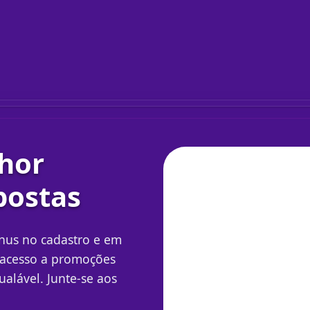
lhor
postas
nus no cadastro e em
 acesso a promoções
ualável. Junte-se aos