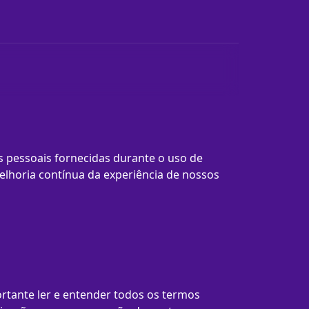
s pessoais fornecidas durante o uso de
elhoria contínua da experiência de nossos
rtante ler e entender todos os termos