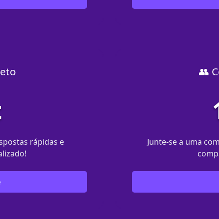
reto
👥 
t
espostas rápidas e
Junte-se a uma com
lizado!
compa
e