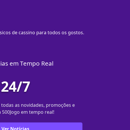
icos de cassino para todos os gostos.
cias em Tempo Real
24/7
e todas as novidades, promoções e
a 500Jogo em tempo real!
Ver Notícias