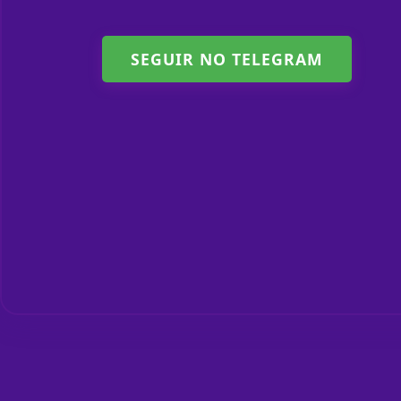
SEGUIR NO TELEGRAM