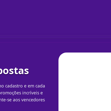
postas
no cadastro e em cada
promoções incríveis e
unte-se aos vencedores