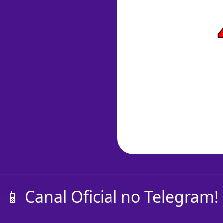
📱 Canal Oficial no Telegram!