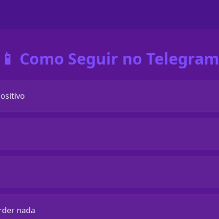
📱 Como Seguir no Telegram
ositivo
erder nada