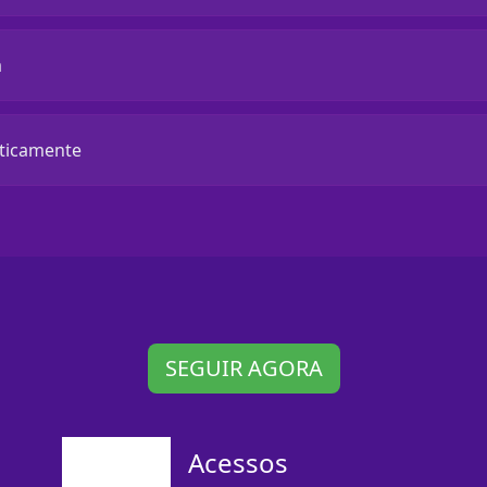
a
aticamente
SEGUIR AGORA
Acessos