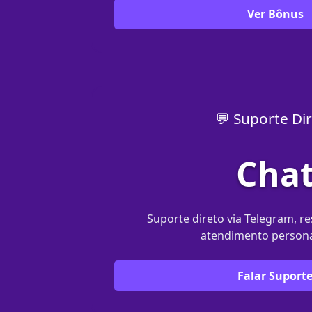
Ver Bônus
💬 Suporte Di
Cha
Suporte direto via Telegram, r
atendimento persona
Falar Suport