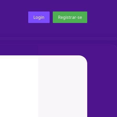
Login
Registrar-se