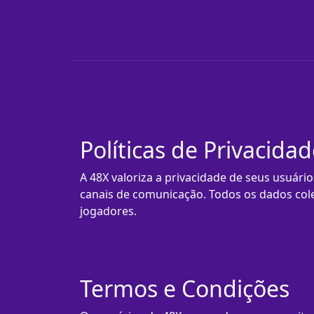
Políticas de Privacida
A 48X valoriza a privacidade de seus usuár
canais de comunicação. Todos os dados cole
jogadores.
Termos e Condições