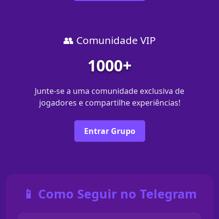
👥 Comunidade VIP
1000+
Junte-se a uma comunidade exclusiva de
jogadores e compartilhe experiências!
Entrar Grupo
📱 Como Seguir no Telegram