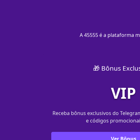
A 45555 é a plataforma m
🎁 Bônus Exclu
VIP
Receba bônus exclusivos do Telegra
e códigos promocionai
Ver Bônus