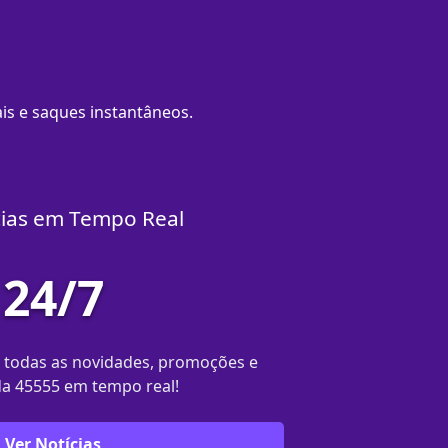
is e saques instantâneos.
cias em Tempo Real
24/7
e todas as novidades, promoções e
da 45555 em tempo real!
Ver Notícias