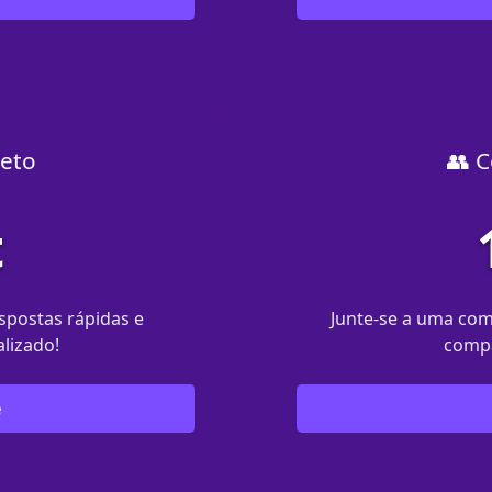
reto
👥 
t
espostas rápidas e
Junte-se a uma com
lizado!
compa
e