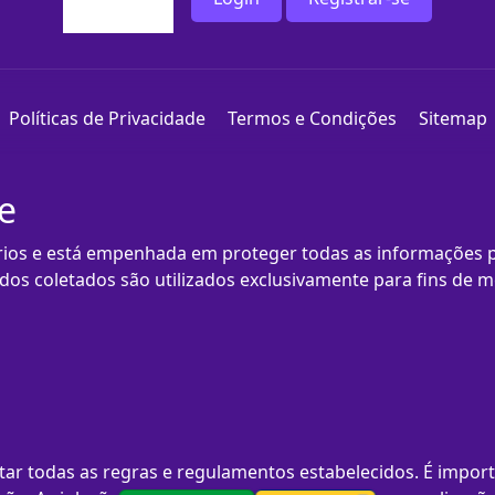
Políticas de Privacidade
Termos e Condições
Sitemap
de
ários e está empenhada em proteger todas as informações 
os coletados são utilizados exclusivamente para fins de m
r todas as regras e regulamentos estabelecidos. É import