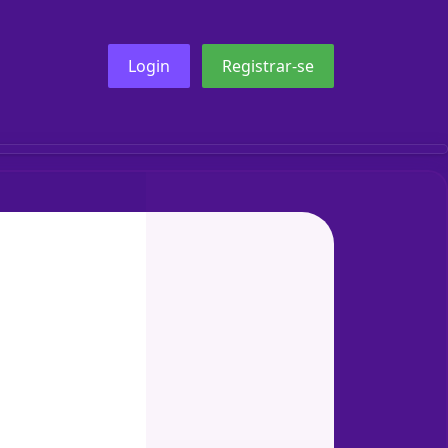
Login
Registrar-se