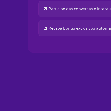
💬 Participe das conversas e interaj
🎁 Receba bônus exclusivos autom