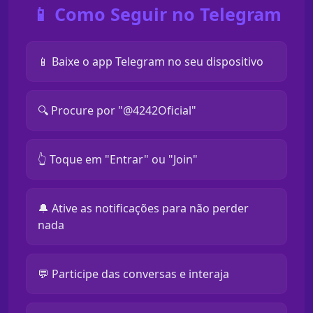
📱 Como Seguir no Telegram
📱 Baixe o app Telegram no seu dispositivo
🔍 Procure por "@4242Oficial"
👆 Toque em "Entrar" ou "Join"
🔔 Ative as notificações para não perder
nada
💬 Participe das conversas e interaja