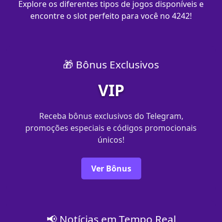
Explore os diferentes tipos de jogos disponíveis e
encontre o slot perfeito para você no 4242!
🎁 Bônus Exclusivos
VIP
Receba bônus exclusivos do Telegram,
promoções especiais e códigos promocionais
únicos!
Ver Bônus
📢 Notícias em Tempo Real