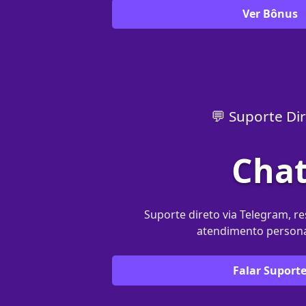
Ver Bônus
💬 Suporte Di
Cha
Suporte direto via Telegram, r
atendimento persona
Falar Suport