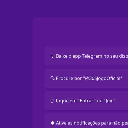
📱 Baixe o app Telegram no seu disp
🔍 Procure por "@365JogoOficial"
👆 Toque em "Entrar" ou "Join"
🔔 Ative as notificações para não p