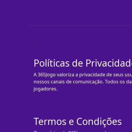
Políticas de Privacida
A 365Jogo valoriza a privacidade de seus u
nossos canais de comunicação. Todos os dad
jogadores.
Termos e Condições