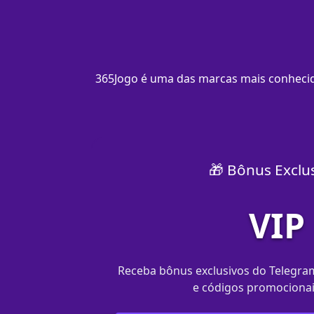
365Jogo é uma das marcas mais conhecida
🎁 Bônus Exclu
VIP
Receba bônus exclusivos do Telegra
e códigos promocionai