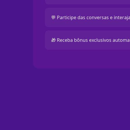
💬 Participe das conversas e interaj
🎁 Receba bônus exclusivos autom