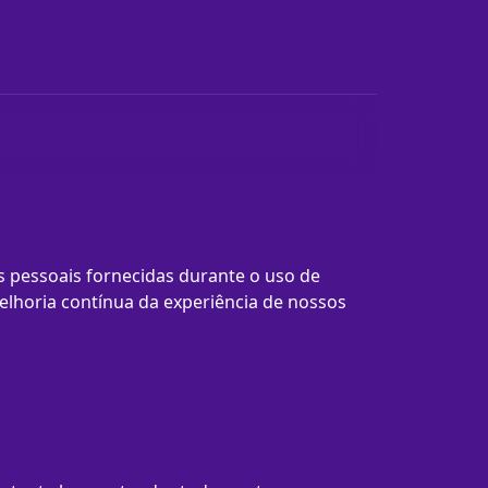
s pessoais fornecidas durante o uso de
elhoria contínua da experiência de nossos