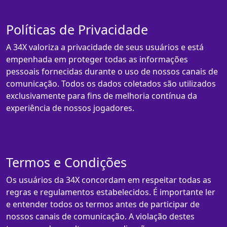
Políticas de Privacidade
A 34X valoriza a privacidade de seus usuários e está
empenhada em proteger todas as informações
pessoais fornecidas durante o uso de nossos canais de
comunicação. Todos os dados coletados são utilizados
exclusivamente para fins de melhoria contínua da
experiência de nossos jogadores.
Termos e Condições
Os usuários da 34X concordam em respeitar todas as
regras e regulamentos estabelecidos. É importante ler
e entender todos os termos antes de participar de
nossos canais de comunicação. A violação destes