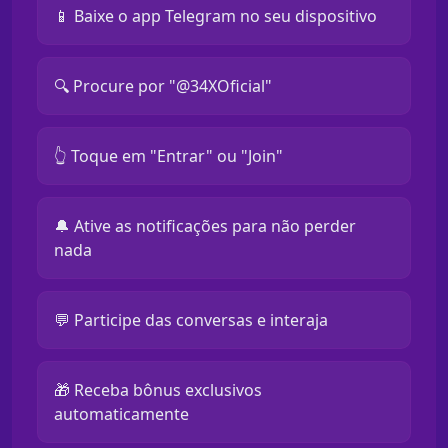
📱 Baixe o app Telegram no seu dispositivo
🔍 Procure por "@34XOficial"
👆 Toque em "Entrar" ou "Join"
🔔 Ative as notificações para não perder
nada
💬 Participe das conversas e interaja
🎁 Receba bônus exclusivos
automaticamente