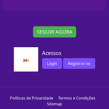
SEGUIR AGORA
Acessos
Login
Registrar-se
Políticas de Privacidade
Termos e Condições
Sitemap