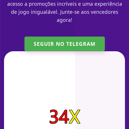
acesso a promoções incríveis e uma experiência
de jogo inigualável. Junte-se aos vencedores
agora!
SEGUIR NO TELEGRAM