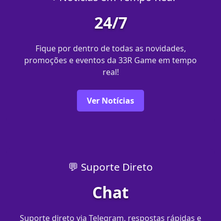
24/7
Fique por dentro de todas as novidades,
promoções e eventos da 33R Game em tempo
real!
Ver Notícias
💬 Suporte Direto
Chat
Suporte direto via Telegram, respostas rápidas e