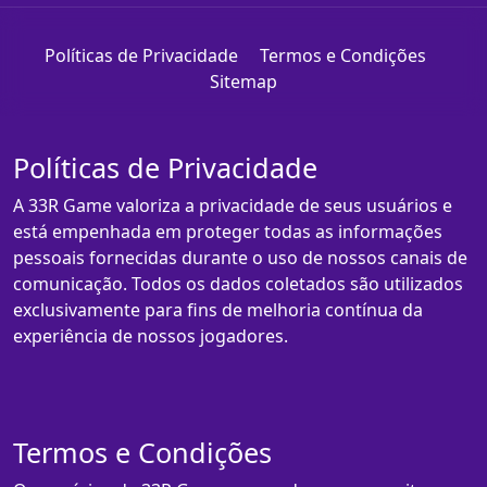
Políticas de Privacidade
Termos e Condições
Sitemap
Políticas de Privacidade
A 33R Game valoriza a privacidade de seus usuários e
está empenhada em proteger todas as informações
pessoais fornecidas durante o uso de nossos canais de
comunicação. Todos os dados coletados são utilizados
exclusivamente para fins de melhoria contínua da
experiência de nossos jogadores.
Termos e Condições