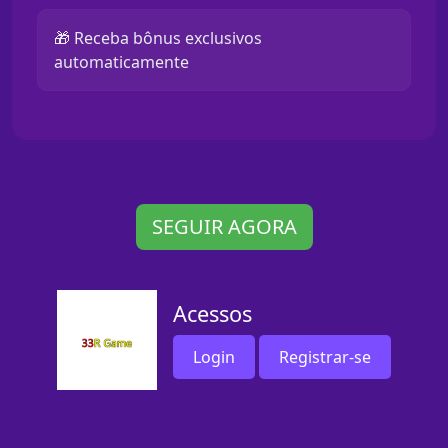
🎁 Receba bônus exclusivos
automaticamente
SEGUIR AGORA
Acessos
Login
Registrar-se